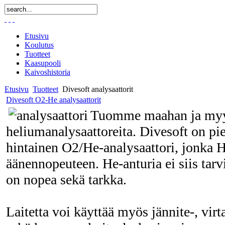
Etusivu
Koulutus
Tuotteet
Kaasupooli
Kaivoshistoria
Etusivu
Tuotteet
Divesoft analysaattorit
Divesoft O2-He analysaattorit
Tuomme maahan ja myy
heliumanalysaattoreita. Divesoft on pie
hintainen O2/He-analysaattori, jonka 
äänennopeuteen. He-anturia ei siis tarvi
on nopea sekä tarkka.
Laitetta voi käyttää myös jännite-, virt