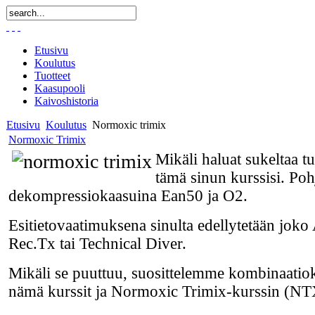
Etusivu
Koulutus
Tuotteet
Kaasupooli
Kaivoshistoria
Etusivu
Koulutus
Normoxic trimix
Normoxic Trimix
Mikäli haluat sukeltaa tu
tämä sinun kurssisi. Po
dekompressiokaasuina Ean50 ja O2.
Esitietovaatimuksena
sinulta edellytetään jo
Rec.Tx tai Technical Diver.
Mikäli se puuttuu, suosittelemme kombinaatiok
nämä kurssit ja Normoxic Trimix-kurssin (NT