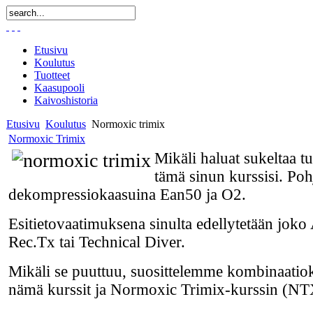
Etusivu
Koulutus
Tuotteet
Kaasupooli
Kaivoshistoria
Etusivu
Koulutus
Normoxic trimix
Normoxic Trimix
Mikäli haluat sukeltaa tu
tämä sinun kurssisi. Po
dekompressiokaasuina Ean50 ja O2.
Esitietovaatimuksena
sinulta edellytetään jo
Rec.Tx tai Technical Diver.
Mikäli se puuttuu, suosittelemme kombinaatiok
nämä kurssit ja Normoxic Trimix-kurssin (NT