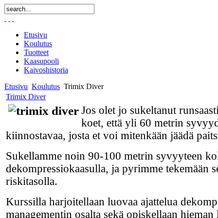
Etusivu
Koulutus
Tuotteet
Kaasupooli
Kaivoshistoria
Etusivu
Koulutus
Trimix Diver
Trimix Diver
Jos olet jo sukeltanut runsaas
koet, että yli 60 metrin syvyy
kiinnostavaa, josta et voi mitenkään jäädä paitsi
Sukellamme noin 90-100 metrin syvyyteen ko
dekompressiokaasulla, ja pyrimme tekemään s
riskitasolla.
Kurssilla harjoitellaan luovaa ajattelua dekomp
managementin osalta sekä opiskellaan hieman l